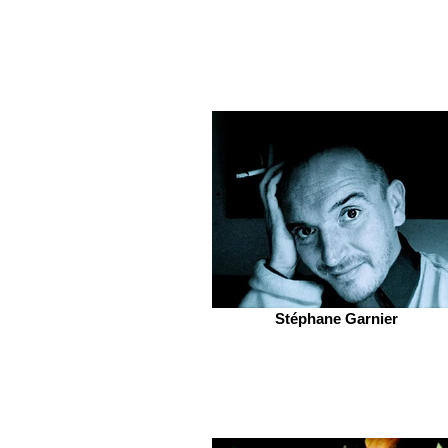
Stéphane Garnier