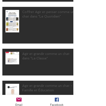
Coffret Agir et penser comme un
chat dans "Le Quotidien"
Agir et grandir comme un chat
dans "La Classe"
Agir et grandir comme un chat -
Famille et Éducation
Email
Facebook