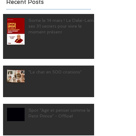
Recent Posts
Sortie le 14 mars ! Le Dalaï-Lama,
ses 31 secrets pour vivre le
moment présent
"Le chat en 500 citations"
Spot "Agir et penser comme le
Petit Prince" - Officiel