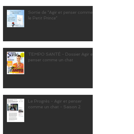
Sortie de "Agir et penser comme
le Petit Prince"
TEMPO SANTÉ - Dossier Agir et
penser comme un chat
Le Progrès - Agir et penser
comme un chat - Saison 2