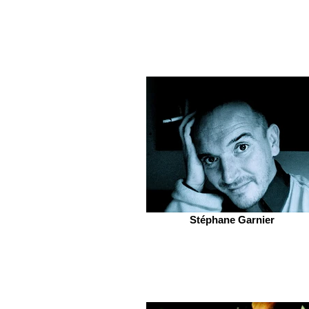
Stéphane Garnier