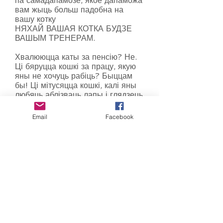
па самадапамозе, якое дапаможа
вам жыць больш падобна на
вашу котку
НЯХАЙ ВАШАЯ КОТКА БУДЗЕ
ВАШЫМ ТРЕНЕРАМ.
Хвалююцца каты за пенсію? Не.
Ці бяруцца кошкі за працу, якую
яны не хочуць рабіць? Быццам
бы! Ці мітусяцца кошкі, калі яны
любяць аблізваць лапы і глядзець
у акно? Калі ласка.
Email
Facebook
Каты вольныя. Яны спакойныя,
назіральныя, мудрыя, элегантныя,
харызматычныя і ганарлівыя.
Фактычна, кошкі знайшлі не што
іншае, як сакрэт таго, як мы ўсе
павінны жыць, якой бы мы ні
былі! І ў гэтай кнізе Стфан Гарнье
пакажа вам, чаму ён навучыўся
за пятнаццаць гадоў уважлівага
назірання за сваім катом, і
навучыць вас усім спосабам, якімі