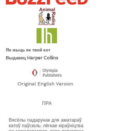
Як жыць як твой кот
Выдавец Harper Collins
Original English Version
ПРА
Вясёлы падарунак для аматараў
катоў паўсюль: лёгкае кіраўніцтва