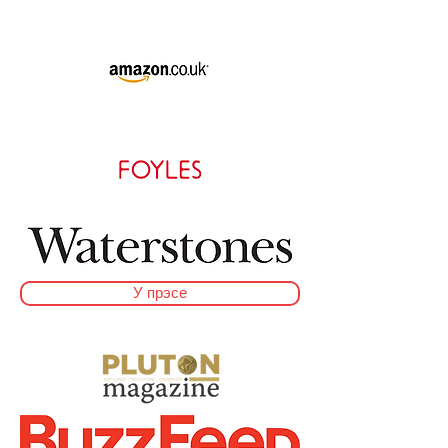
У прэсе