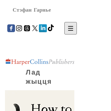
Стэфан Гарнье
Лад
жыцця