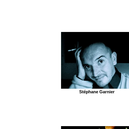
Stéphane Garnier