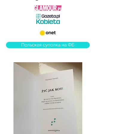
Польская суполка на ФБ