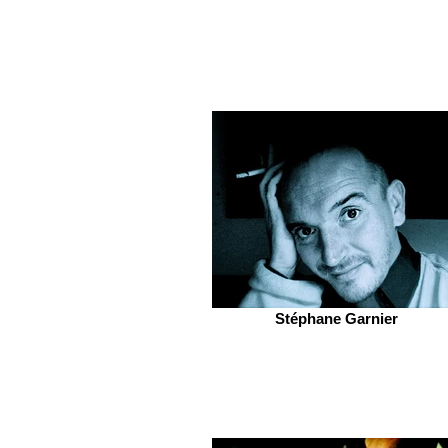
Stéphane Garnier