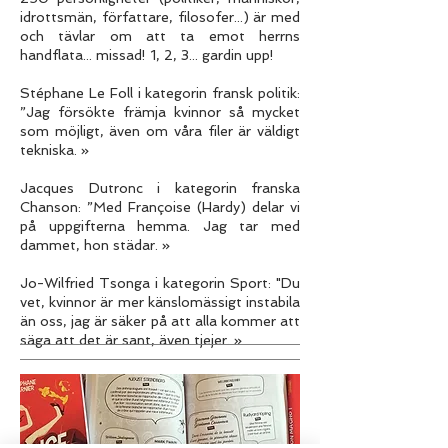
idrottsmän, författare, filosofer...) är med
och tävlar om att ta emot herrns
handflata... missad! 1, 2, 3... gardin upp!
Stéphane Le Foll i kategorin fransk politik:
”Jag försökte främja kvinnor så mycket
som möjligt, även om våra filer är väldigt
tekniska. »
Jacques Dutronc i kategorin franska
Chanson: ”Med Françoise (Hardy) delar vi
på uppgifterna hemma. Jag tar med
dammet, hon städar. »
Jo-Wilfried Tsonga i kategorin Sport: "Du
vet, kvinnor är mer känslomässigt instabila
än oss, jag är säker på att alla kommer att
säga att det är sant, även tjejer. »