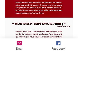
Email
Facebook
Följ i Dalai Lamas fotspår!
Genom att följa Dalai Lamas filosofi, steg
för steg, kommer du att inse hur viktigt
det är att sluta leva i det förflutna och
framtida projektioner.
Men vad är receptet för att sluta pendla
mellan igår och imorgon?
Dalai Lama erbjuder dig 31 av sina
hemligheter för att vägleda dig mot att