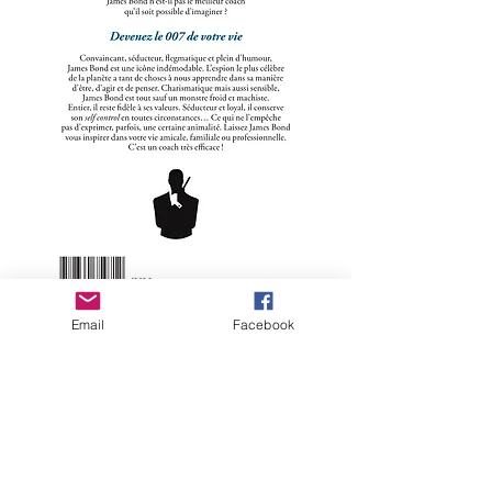
Email
Facebook
Valmentajani on Bond, James Bond!
Mitkä ovat James Bondin salaisuudet,
joiden ansiosta hän voi olla niin
magneettinen, ajaton, söpö, niin
vakuuttava? Kukapa ei olisi haaveillut
yhtenä päivänä löytävänsä itsensä James
Bondin kengistä? Planeetan