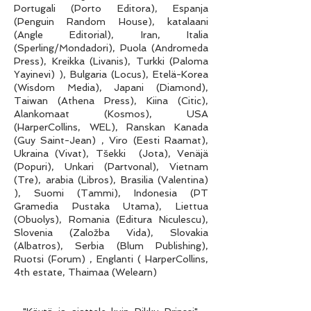
Portugali (Porto Editora), Espanja
(Penguin Random House), katalaani
(Angle Editorial), Iran, Italia
(Sperling/Mondadori), Puola (Andromeda
Press), Kreikka (Livanis), Turkki (Paloma
Yayinevi) ), Bulgaria (Locus), Etelä-Korea
(Wisdom Media), Japani (Diamond),
Taiwan (Athena Press), Kiina (Citic),
Alankomaat (Kosmos), USA
(HarperCollins, WEL), Ranskan Kanada
(Guy Saint-Jean) , Viro (Eesti Raamat),
Ukraina (Vivat), Tšekki (Jota), Venäjä
(Popuri), Unkari (Partvonal), Vietnam
(Tre), arabia (Libros), Brasilia (Valentina)
), Suomi (Tammi), Indonesia (PT
Gramedia Pustaka Utama), Liettua
(Obuolys), Romania (Editura Niculescu),
Slovenia (Založba Vida), Slovakia
(Albatros), Serbia (Blum Publishing),
Ruotsi (Forum) , Englanti ( HarperCollins,
4th estate, Thaimaa (Welearn)