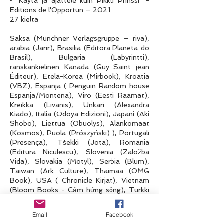
• "Käytä ja ajattele kuin Pikku Prinssi" -
Editions de l'Opportun – 2021
27 kieltä
Saksa (Münchner Verlagsgruppe – riva),
arabia (Jarir), Brasilia (Editora Planeta do
Brasil), Bulgaria (Labyrintti),
ranskankielinen Kanada (Guy Saint jean
Éditeur), Etelä-Korea (Mirbook), Kroatia
(VBZ), Espanja ( Penguin Random house
Espanja/Montena), Viro (Eesti Raamat),
Kreikka (Livanis), Unkari (Alexandra
Kiado), Italia (Odoya Edizioni), Japani (Aki
Shobo), Liettua (Obuolys), Alankomaat
(Kosmos), Puola (Prószyński) ), Portugali
(Presença), Tšekki (Jota), Romania
(Editura Niculescu), Slovenia (Založba
Vida), Slovakia (Motyl), Serbia (Blum),
Taiwan (Ark Culture), Thaimaa (OMG
Book), USA ( Chronicle Kirjat), Vietnam
(Bloom Books - Cảm hứng sống), Turkki
(The Kitap)
Email
Facebook