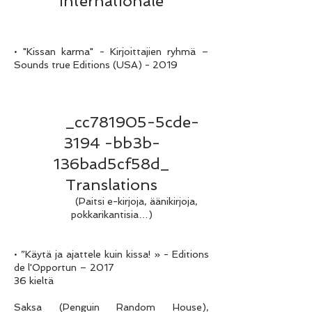
internationale
• "Kissan karma" - Kirjoittajien ryhmä –
Sounds true Editions (USA) - 2019
_cc781905-5cde-
3194 -bb3b-
136bad5cf58d_
Translations
(Paitsi e-kirjoja, äänikirjoja,
pokkarikantisia…)
• ”Käytä ja ajattele kuin kissa! » - Editions
de l'Opportun – 2017
36 kieltä
Saksa (Penguin Random House),