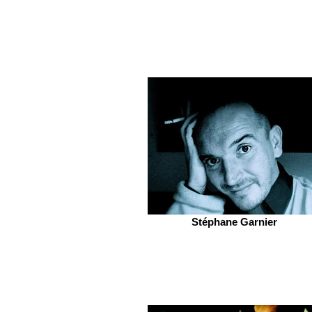
Stéphane Garnier