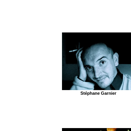
Stéphane Garnier