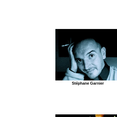
Stéphane Garnier