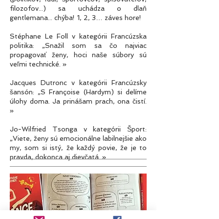
filozofov...) sa uchádza o dlaň
gentlemana... chýba! 1, 2, 3… záves hore!
Stéphane Le Foll v kategórii Francúzska
politika: „Snažil som sa čo najviac
propagovať ženy, hoci naše súbory sú
veľmi technické. »
Jacques Dutronc v kategórii Francúzsky
šansón: „S Françoise (Hardym) si delíme
úlohy doma. Ja prinášam prach, ona čistí.
»
Jo-Wilfried Tsonga v kategórii Šport:
„Viete, ženy sú emocionálne labilnejšie ako
my, som si istý, že každý povie, že je to
pravda, dokonca aj dievčatá. »