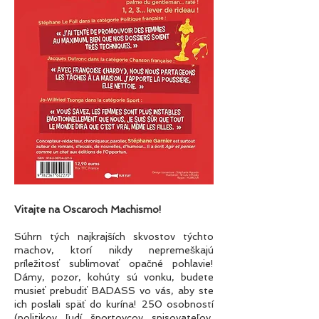
Vitajte na Oscaroch Machismo!
Súhrn tých najkrajších skvostov týchto
machov, ktorí nikdy nepremeškajú
príležitosť sublimovať opačné pohlavie!
Dámy, pozor, kohúty sú vonku, budete
musieť prebudiť BADASS vo vás, aby ste
ich poslali späť do kurína! 250 osobností
(politikov, ľudí, športovcov, spisovateľov,