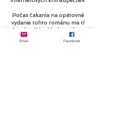
internetových kníhkupectiev.
Počas čakania na opätovné
vydanie tohto románu ma tí
najzvedavejší môžu kontaktovať
na
sg@stephanegarnier.com
Email
Facebook
alebo pomocou formulára
nižšie , aby získali jeden z mála
zostávajúcich kópií ;-)
"Tam je oceán"
Román
Tento román sa momentálne
už nedistribuuje, aj keď sa stále
objavuje v katalógoch
internetových kníhkupectiev.