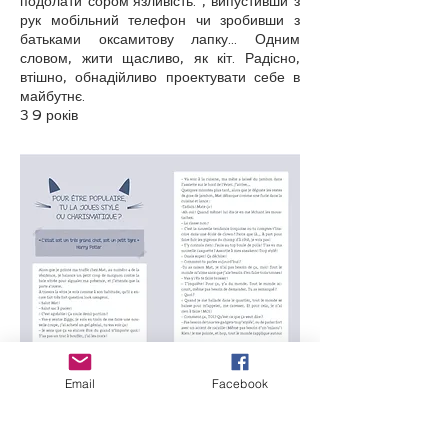
подолати сором’язливість. , випустивши з
рук мобільний телефон чи зробивши з
батьками оксамитову лапку... Одним
словом, жити щасливо, як кіт. Радісно,
втішно, обнадійливо проектувати себе в
майбутнє.
З 9 років
Email
Facebook