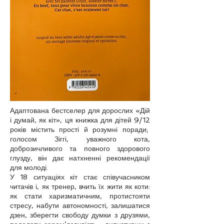
Адаптована бестселер для дорослих «Дій
і думай, як кіт», ця книжка для дітей 9/12
років містить прості й розумні поради;
голосом Зіггі, уважного кота,
доброзичливого та повного здорового
глузду, він дає натхненні рекомендації
для молоді.
У 18 ситуаціях кіт стає співучасником
читачів і, як тренер, вчить їх жити як коти:
як стати харизматичним, протистояти
стресу, набути автономності, залишатися
дзен, зберегти свободу думки з друзями,