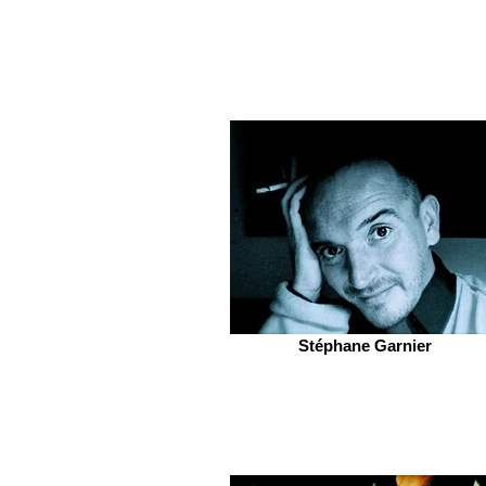
Stéphane Garnier