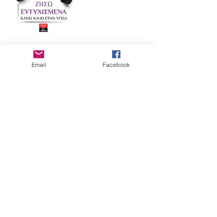
Hungary
Email
Facebook
匈牙利