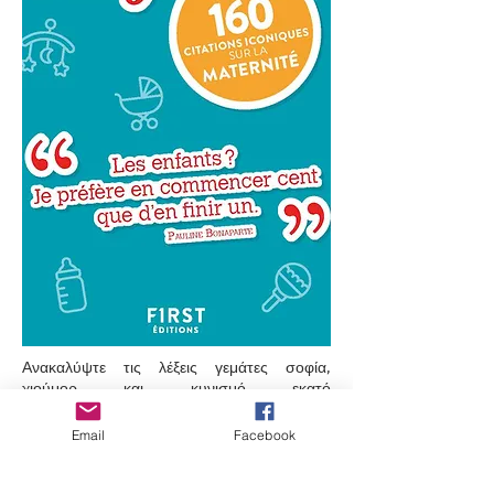
Ανακαλύψτε τις λέξεις γεμάτες σοφία,
χιούμορ και κυνισμό εκατό
προσωπικοτήτων για τα παιδιά!
Email
Facebook
«Κάθε φορά που θέλω να κάνω παιδί,
υιοθετώ ένα κατοικίδιο!» - Alyssa Milano