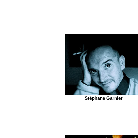
Stéphane Garnier