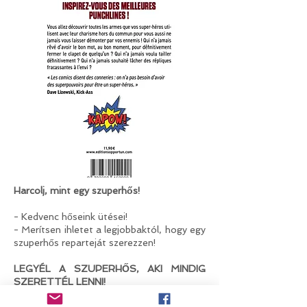
Harcolj, mint egy szuperhős!
- Kedvenc hőseink ütései!
- Merítsen ihletet a legjobbaktól, hogy egy
szuperhős reparteját szerezzen!
LEGYÉL A SZUPERHŐS, AKI MINDIG
SZERETTÉL LENNI!
Iron Man, Spider-Man, Kick-Ass,