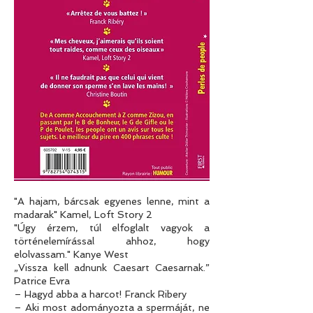
"A hajam, bárcsak egyenes lenne, mint a
madarak" Kamel, Loft Story 2
"Úgy érzem, túl elfoglalt vagyok a
történelemírással ahhoz, hogy
elolvassam." Kanye West
„Vissza kell adnunk Caesart Caesarnak.”
Patrice Evra
– Hagyd abba a harcot! Franck Ribery
– Aki most adományozta a spermáját, ne