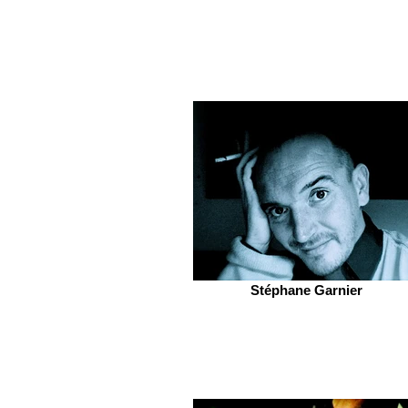
Stéphane Garnier