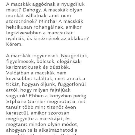
A macskák aggódnak a nyugdíjuk
miatt? Dehogy. A macskák olyan
munkát vállalnak, amit nem
szeretnének? Mintha! A macskák
hektikusan rohangálnak, amikor
legszívesebben a mancsukat
nyalnák, és kinéznének az ablakon?
Kérem.
A macskák ingyenesek. Nyugodtak,
figyelmesek, bölcsek, elegánsak,
karizmatikusak és büszkék.
Valójában a macskák nem
kevesebbet találtak, mint annak a
titkát, hogyan éljünk, függetlenül
attól, hogy milyen fajtájúak
vagyunk! Ebben a könyvben pedig
Stphane Garnier megmutatja, mit
tanult több mint tizenöt éven
keresztül, amikor szorosan
megfigyelte a macskáját, és
megtanít minden olyan módot,
ahogyan te is alkalmazhatod a