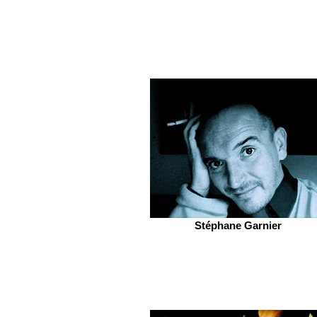
Stéphane Garnier