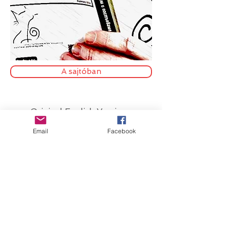
A sajtóban
Original English Version
Email
Facebook