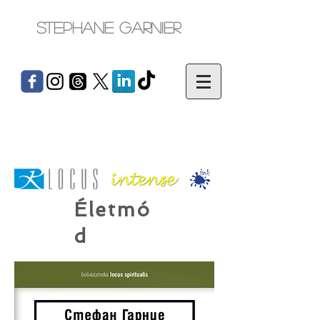
Stephane Garnier
Életmó
d