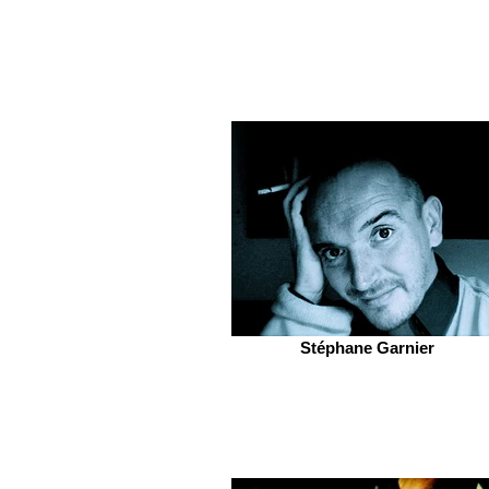
Stéphane Garnier