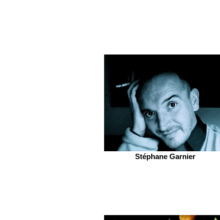
Stéphane Garnier