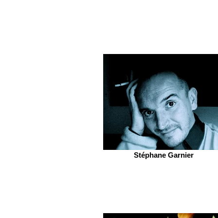
Stéphane Garnier