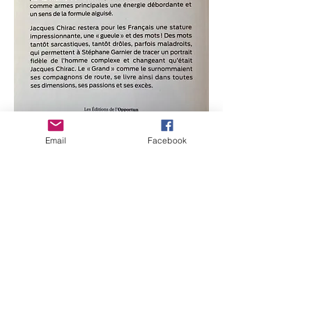
Email
Facebook
Jacques Chirac singur.
De mai bine de 50 de ani, Jacques Chirac
a ocupat scena politică cu lăcomie și
talent. De la băncile Sciences Po până la
Palatul Élysée trecând pe lângă primăria
Parisului, a urcat toate nivelurile având ca
arme principale o energie debordantă și un
simț ascuțit al formulei. Jacques Chirac va
rămâne pentru francezi o statură
impresionantă, o „față” și cuvinte! Cuvinte
când sarcastice, când amuzante, când