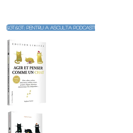
&gt;&gt; Pentru a asculta podcastul