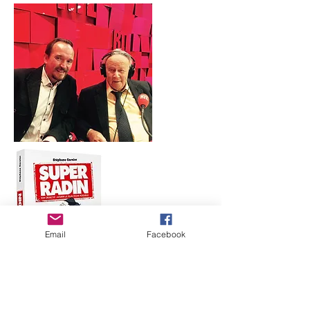
Email
Facebook
&gt;&gt; Pentru a asculta podcastul