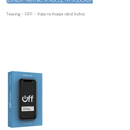
&gt;&gt; Pentru a asculta podcastul
Teasing - OFF - Viața ta începe când închizi