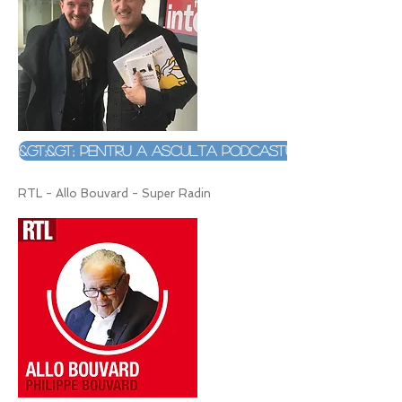
&gt;&gt; Pentru a asculta podcastul
RTL - Allo Bouvard - Super Radin