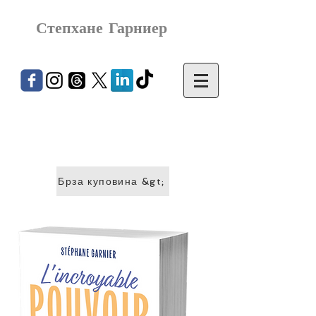
Степхане Гарниер
Брза куповина &gt;