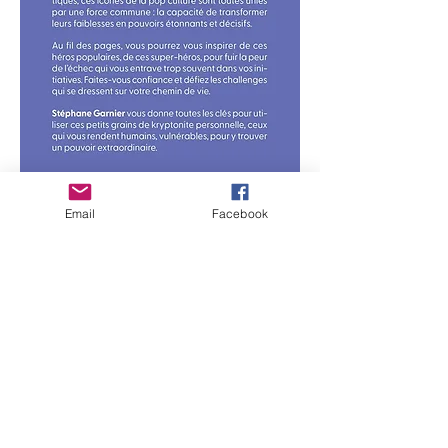
Email
Facebook
Крените стопама Далај Ламе!
Пратећи филозофију, корак по корак,
Далај Ламе, схватићете колико је важно
престати да живите у прошлости и
будућим пројекцијама._цц781905-
5цде-3194-бб3б-136бад5цф58д_
Али који је рецепт за престанак
осциловања између јуче и сутра?
Далај Лама вам нуди 31 своју тајну да вас