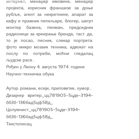
интернет, менаџер имовине, менаџер
пројекта, корисник франшизе за доње
рубље, агент за некретнине, апарат за
кафу и пражник пепељаре, блогер, шегрт
монтер базена, пенман, председник
радионице за креирање бренда, таст: да,
то је посао, песник, сликар портрета:
фото микро мозаик техника, адвокат на
послу по потреби, моћни гледалац
људске расе...
Рођен у Лиону 4. августа 1974. године
Научно-техничка обука
Аутор: романи, есеји, приповетке, хумор...
Дизајнер вритер_цц781905-5цде-3194-
бб3б-136бад5цф58д_
Цолумнист_цц781905-5цде-3194-
бб3б-136бад5цф58д_
Текстописац