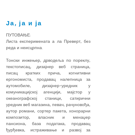
Ја, ја и ја
ПУТОВАЊЕ:
Листа експеримената а ла Преверт, без
реда и неисцрпна.
Тонски инжењер, дрводеља по пореклу,
текстописац, дизајнер веб страница,
писац кратких прича, когнитивни
ергономиста, продавац налепница за
аутомобиле, дизајнер-уредник у
комуникацијској агенцији, мајстор у
океанографској станици, сатирични
уредник веб магазина, певач, рачуновођа,
аутор романи, сортер пакета, хонорарни
композитор, власник и менаџер
пансиона, база података, продавац
ђурђевка, истраживање и развој за