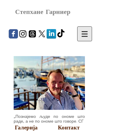
Степхане Гарниер
„Познајемо људе по ономе што
раде, а не по ономе што говоре. СГ
Галерија
Контакт