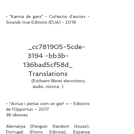
• "Karma de gats" - Col·lectiu d'autors -
Sounds true Editions (EUA) - 2019
_cc781905-5cde-
3194 -bb3b-
136bad5cf58d_
Translations
(Excloent llibres electrònics,
àudio, rústica...)
• “Actua i pensa com un gat! » - Edicions
de l'Opportun – 2017
36 idiomes
Alemanya (Penguin Random House),
Portugal (Porto Editora), Espanya