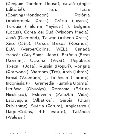
(Penguin Random House), català (Angle
Editorial), Iran, Itàlia
(Sperling/Mondadori), Polònia
(Andromeda Press), Grècia (Livanis),
Turquia (Paloma Yayinevi) ), Bulgària
(Locus), Corea del Sud (Wisdom Media),
Japó (Diamond), Taiwan (Athena Press),
Xina (Citic), Països Baixos (Kosmos),
EUA (HarperCollins, WEL), Canadà
francès (Guy Saint -Jean) , Estònia (Eesti
Raamat), Ucraïna (Vivat), República
Txeca (Jota), Rússia (Popuri), Hongria
(Partvonal), Vietnam (Tre), Àrab (Libros),
Brasil (Valentina) ), Finlàndia (Tammi),
Indonèsia (PT Gramedia Pustaka Utama),
Lituània (Obuolys), Romania (Editura
Niculescu), Eslovènia (Založba Vida),
Eslovàquia (Albatros), Sèrbia (Blum
Publishing), Suècia (Fòrum), Anglaterra (
HarperCollins, 4th estate), Tailàndia
(Welearn)