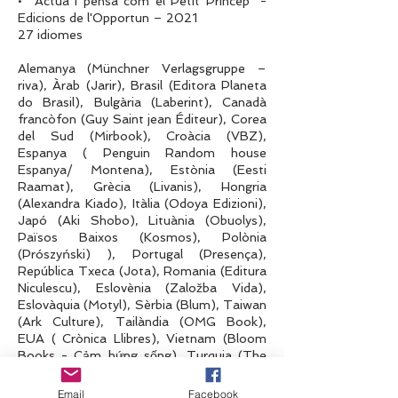
• “Actua i pensa com el Petit Príncep” -
Edicions de l'Opportun – 2021
27 idiomes
Alemanya (Münchner Verlagsgruppe –
riva), Àrab (Jarir), Brasil (Editora Planeta
do Brasil), Bulgària (Laberint), Canadà
francòfon (Guy Saint jean Éditeur), Corea
del Sud (Mirbook), Croàcia (VBZ),
Espanya ( Penguin Random house
Espanya/ Montena), Estònia (Eesti
Raamat), Grècia (Livanis), Hongria
(Alexandra Kiado), Itàlia (Odoya Edizioni),
Japó (Aki Shobo), Lituània (Obuolys),
Països Baixos (Kosmos), Polònia
(Prószyński) ), Portugal (Presença),
República Txeca (Jota), Romania (Editura
Niculescu), Eslovènia (Založba Vida),
Eslovàquia (Motyl), Sèrbia (Blum), Taiwan
(Ark Culture), Tailàndia (OMG Book),
EUA ( Crònica Llibres), Vietnam (Bloom
Books - Cảm hứng sống), Turquia (The
Kitap)
Email
Facebook