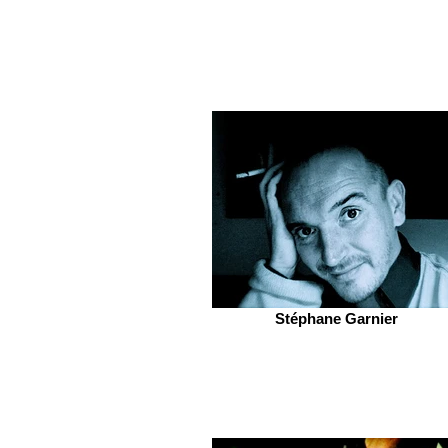
Stéphane Garnier