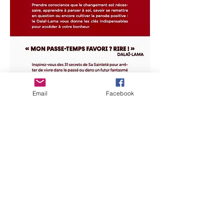
Email
Facebook
Seguiu els passos del Dalai Lama!
Seguint la filosofia, pas a pas, del Dalai
Lama, t'adonaràs del vital que és deixar de
viure en el passat i les projeccions futures.
Però, quina és la recepta per deixar
d'oscil·lar entre ahir i demà?
El Dalai Lama us ofereix 31 dels seus
secrets per guiar-vos cap a l'aprenentatge
del moment present.