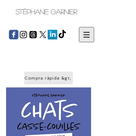
Stéphane Garnier
Compra ràpida &gt;