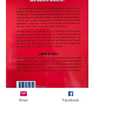
Email
Facebook
Submergeix-te en el món secret dels
espies...
- increïbles anècdotes sobre els més grans
espies