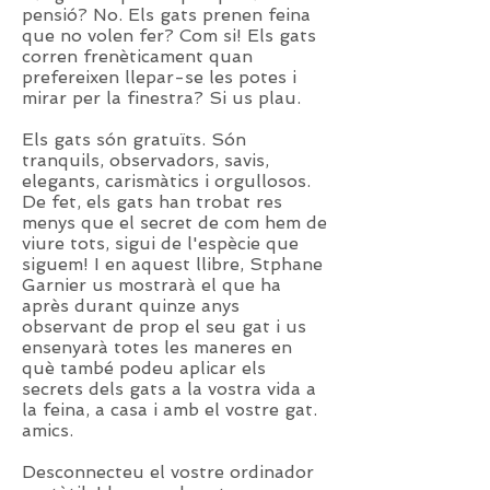
pensió? No. Els gats prenen feina
que no volen fer? Com si! Els gats
corren frenèticament quan
prefereixen llepar-se les potes i
mirar per la finestra? Si us plau.
Els gats són gratuïts. Són
tranquils, observadors, savis,
elegants, carismàtics i orgullosos.
De fet, els gats han trobat res
menys que el secret de com hem de
viure tots, sigui de l'espècie que
siguem! I en aquest llibre, Stphane
Garnier us mostrarà el que ha
après durant quinze anys
observant de prop el seu gat i us
ensenyarà totes les maneres en
què també podeu aplicar els
secrets dels gats a la vostra vida a
la feina, a casa i amb el vostre gat.
amics.
Desconnecteu el vostre ordinador