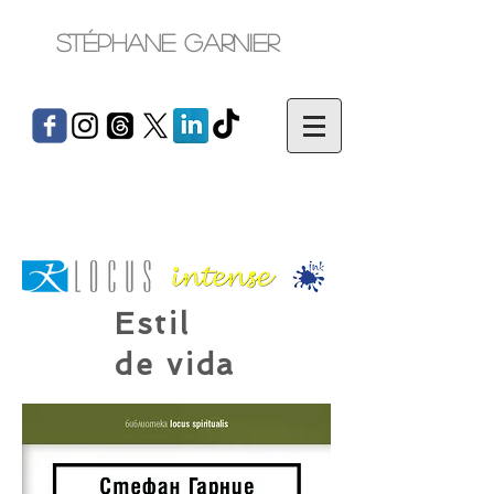
Stéphane Garnier
Estil
de vida