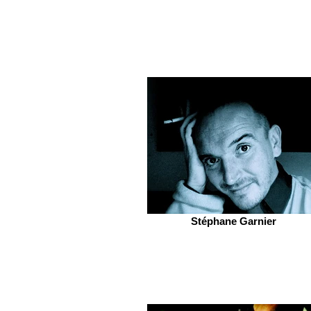
Stéphane Garnier