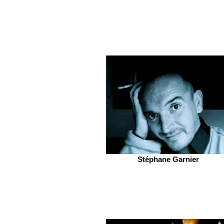
Stéphane Garnier