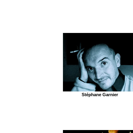
Stéphane Garnier