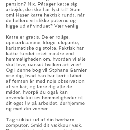
pension? Nix. Påtager katte sig
arbejde, de ikke har lyst til? Som
om! Haser katte hektisk rundt, når
de hellere vil slikke poterne og
kigge ud af vinduet? Vær venlig.
Katte er gratis. De er rolige,
opmærksomme, kloge, elegante,
karismatiske og stolte. Faktisk har
katte fundet intet mindre end
hemmeligheden om, hvordan vi alle
skal leve, uanset hvilken art vi er!
Og i denne bog vil Stphane Garnier
vise dig, hvad han har lært i løbet
af femten år med nøje observation
af sin kat, og lære dig alle de
måder, hvorpå du også kan
anvende kattes hemmeligheder til
dit eget liv på arbejdet, derhjemme
og med din venner.
Tag stikket ud af din bærbare
computer. Smid dit vækkeur væk.