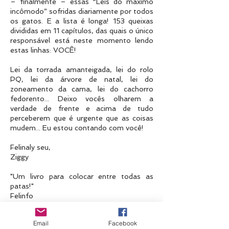
– finalmente – essas “Leis do máximo
incômodo” sofridas diariamente por todos
os gatos. E a lista é longa! 153 queixas
divididas em 11 capítulos, das quais o único
responsável está neste momento lendo
estas linhas: VOCÊ!
Lei da torrada amanteigada, lei do rolo
PQ, lei da árvore de natal, lei do
zoneamento da cama, lei do cachorro
fedorento... Deixo vocês olharem a
verdade de frente e acima de tudo
perceberem que é urgente que as coisas
mudem... Eu estou contando com você!
Felinaly seu,
Ziggy
"Um livro para colocar entre todas as
patas!"
Felinfo
"Senchacional! A verdade sobre a vida dos
Email
Facebook
gatos, pura e simplesmente."