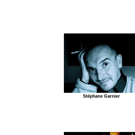
Stéphane Garnier