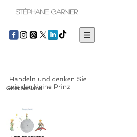
Stéphane Garnier
Handeln und denken Sie
wie der kleine Prinz
Griechenland