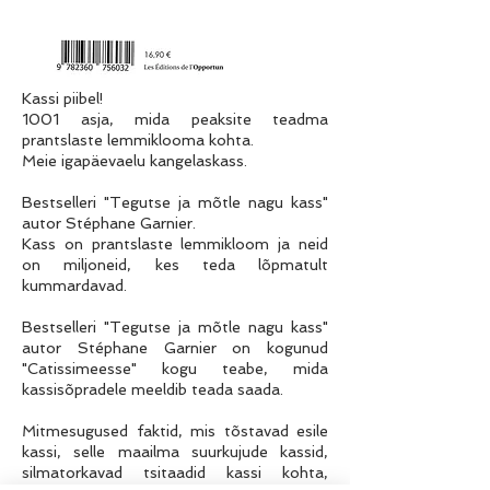
Kassi piibel!
1001 asja, mida peaksite teadma
prantslaste lemmiklooma kohta.
Meie igapäevaelu kangelaskass.
Bestselleri "Tegutse ja mõtle nagu kass"
autor Stéphane Garnier.
Kass on prantslaste lemmikloom ja neid
on miljoneid, kes teda lõpmatult
kummardavad.
Bestselleri "Tegutse ja mõtle nagu kass"
autor Stéphane Garnier on kogunud
"Catissimeesse" kogu teabe, mida
kassisõpradele meeldib teada saada.
Mitmesugused faktid, mis tõstavad esile
kassi, selle maailma suurkujude kassid,
silmatorkavad tsitaadid kassi kohta,