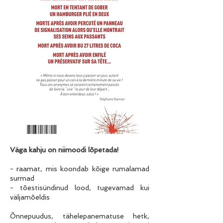
Väga kahju on niimoodi lõpetada!
- raamat, mis koondab kõige rumalamad
surmad
- tõestisündinud lood, tugevamad kui
väljamõeldis
Õnnepuudus, tähelepanematuse hetk,