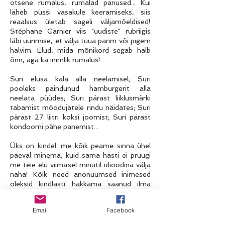
otsene rumalus, rumalad panused... Kui
läheb püssi vasakule keeramiseks, siis
reaalsus ületab sageli väljamõeldised!
Stéphane Garnier viis "uudiste" rubriigis
läbi uurimise, et välja tuua parim või pigem
halvim. Elud, mida mõnikord segab halb
õnn, aga ka inimlik rumalus!
Suri elusa kala alla neelamisel; Suri
pooleks paindunud hamburgerit alla
neelata püüdes; Suri pärast liiklusmärki
tabamist möödujatele rindu näidates; Suri
pärast 27 liitri koksi joomist; Suri pärast
kondoomi pähe panemist...
Üks on kindel: me kõik peame sinna ühel
päeval minema, kuid sama hästi ei pruugi
me teie elu viimasel minutil idioodina välja
näha! Kõik need anonüümsed inimesed
oleksid kindlasti hakkama saanud ilma
lahkumispäeval "üht" tegemata... Hea
kuulaja, tere!
Email
Facebook