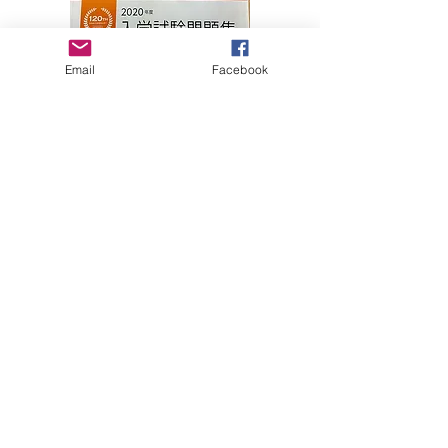
Email
Facebook
Jaapani
ülikooli
tervitusjuh
endis
Takushoku
University
– Blue
Moon, Ltd
– 2020
kasutatud
väljavõtted
filmist
"Kuidas
elada nagu
kass"